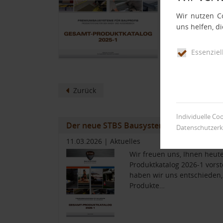
verein
Wir nutzen Co
Wie bi
uns helfen, d
Sie in
Den Pr
Essenziel
Zurück
Individuelle Co
Der neue STBS Bausysteme Produktkatal
Datenschutzerk
11.03.2026
|
Aktuelles
Wir freuen uns, Ihnen heu
Produktkatalog 2026-1 vorst
haben wir uns entschieden,
Produkte…