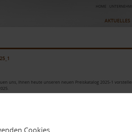
HOME
UNTERNEHM
AKTUELLES
Kühl – und H
Entkopplungs
Duschrinnen-
25_1
Bodenablauf
Fussbodenhe
Nachrüstsys
euen uns, Ihnen heute unseren neuen Preiskatalog 2025-1 vorstellen
2025.
ientierung fällt durch die durchgängige farbige Markierung leicht
ereich gekennzeichnet, blau eingefärbt finden Sie alles rund um 
ber dem letzten Katalog haben wir diverse neue Produkte aufge
en. Stöbern Sie gerne durch den Katalog, den Sie sich gerne he
wenden Cookies
 Sie am Ende des Artikel. Zudem haben wir die Verkaufseinheiten 