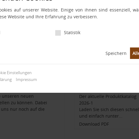
fachen.
okies auf unserer Website. Einige von ihnen sind essenziell, 
sher gewähren wir zusätzliche Rabatte bei Abnahmen größerer Me
iese Website und Ihre Erfahrung zu verbessern.
 den jeweiligen Bestellscheinen für den Innen- und den Außenbere
eiskatalog können Sie hier Downloaden
.
l
Statistik
Speichern
All
okie Einstellungen
og 2026_1
Aktueller Produktkatalog
lärung
Impressum
STBS Bausysteme 2026-1
te unseren neuen
Der aktuelle Produktkatalog
ellen zu können. Dabei
2026-1
 uns nur noch auf die
Laden Sie sich diesen schnel
und einfach runter...
Download PDF