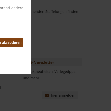
während andere
ngen. Die entsprechenden Staffelungen finden
ich.
e akzeptieren
STBS-Newsletter
Produktneuheiten, Verlegetipps,
und mehr.
l
hier anmelden