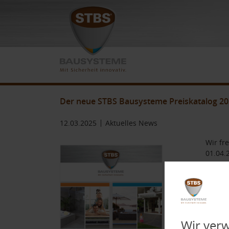
Der neue STBS Bausysteme Preiskatalog 20
12.03.2025
Aktuelles News
Wir fr
01.04.
Die Or
Innenb
Gegenü
genomm
Wir ver
finden