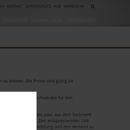
EN
KONTAKT
DATENSCHUTZ
AGB
IMPRESSUM
PRODUKTE
DOWNLOADS
REFERENZEN
eizsysteme
Abdichtungssysteme
-/ Abdichtsysteme
Randbalkonabschlusssysteme
/
Randbalkonrinnensysteme
systeme
Flächendrainagesysteme
izungs-
Drainrost-/Rinnensysteme
tem
Mörtel-/ Klebersysteme
 zu können. Die Preise sind gültig ab
: Orange sind unsere Produkte für den
den Außenbereich.
nommen, aber auch ein paar aus dem Sortiment
runterladen können. Den entsprechenden Link
geändert, um die Bestellung und den Versand zu