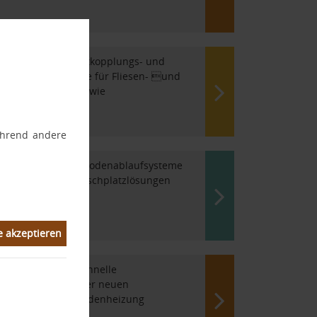
ultifunktionale Entkopplungs- und
bdichtungssysteme für Fliesen- und
atursteinbeläge sowie
usgleichsschichten
während andere
uschrinnen- und Bodenablaufsysteme
ür barrierefreie Duschplatzlösungen
e akzeptieren
ie einfache und schnelle
odernisierung Ihrer neuen
armwasser-Fußbodenheizung