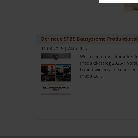
Der neue STBS Bausysteme Produktkatal
11.03.2026
|
Aktuelles
Wir freuen uns, Ihnen heu
Produktkatalog 2026-1 vorst
haben wir uns entschieden,
Produkte…