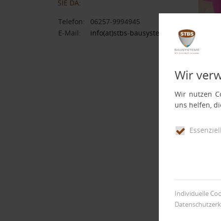
SIE DA:
Telefon:
06257-9994945
E-Mail:
info(at)stbs-bausysteme.de
Wir ver
Wir nutzen Co
uns helfen, d
Essenziel
Individuelle Co
Datenschutzerk