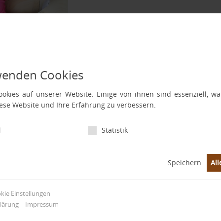
Entkopplungssysteme
M
A
®
DimaMat
N
wenden Cookies
A
okies auf unserer Website. Einige von ihnen sind essenziell, 
iese Website und Ihre Erfahrung zu verbessern.
Duschrinnen-/
D
f
Bodenablaufsysteme
l
Statistik
®
WatoRin
Speichern
All
Fussbodenheizungs-
D
okie Einstellungen
M
Nachrüstsystem
lärung
Impressum
W
®
RenoHeat