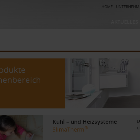
HOME
UNTERNEHM
AKTUELLES
Kühl – und H
Entkopplungs
Duschrinnen-
Bodenablauf
odukte
Fussbodenhe
nenbereich
Nachrüstsys
Kühl – und Heizsysteme
D
u
®
SlimaTherm