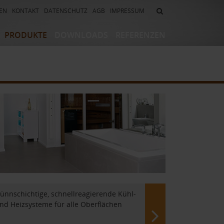
EN
KONTAKT
DATENSCHUTZ
AGB
IMPRESSUM
PRODUKTE
DOWNLOADS
REFERENZEN
eizsysteme
Abdichtungssysteme
-/ Abdichtsysteme
Randbalkonabschlusssysteme
/
Randbalkonrinnensysteme
systeme
Flächendrainagesysteme
izungs-
Drainrost-/Rinnensysteme
tem
Mörtel-/ Klebersysteme
ünnschichtige, schnellreagierende Kühl-
nd Heizsysteme für alle Oberflächen