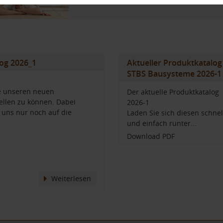
og 2026_1
Aktueller Produktkatalog
STBS Bausysteme 2026-1
te unseren neuen
Der aktuelle Produktkatalog
ellen zu können. Dabei
2026-1
 uns nur noch auf die
Laden Sie sich diesen schnel
und einfach runter...
Download PDF
Weiterlesen