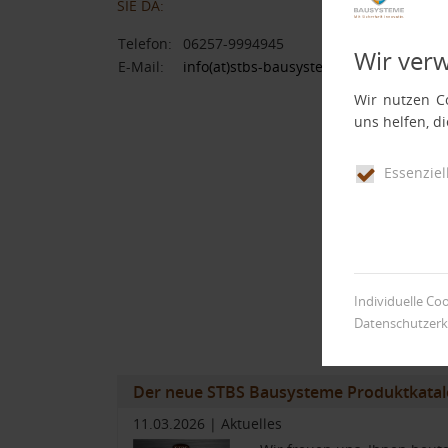
SIE DA:
Fuß
Telefon:
06257-9994945
Wir ver
E-Mail:
info(at)stbs-bausysteme.de
Wir nutzen Co
uns helfen, d
Essenziel
Individuelle Co
Datenschutzerk
Der neue STBS Bausysteme Produktkatal
11.03.2026
|
Aktuelles