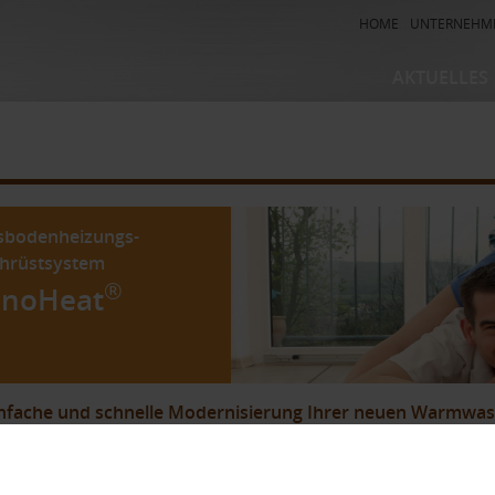
HOME
UNTERNEHM
AKTUELLES
Kühl – und H
Entkopplungs
Duschrinnen-
Bodenablauf
sbodenheizungs-
hrüstsystem
Fussbodenhe
Nachrüstsys
®
enoHeat
infache und schnelle Modernisierung Ihrer neuen Warmw
Sie hier unser
Kurzvideo
zum RenoHeat®-System.
noHeat® NRS