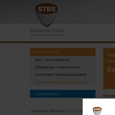
Innenbereich
Fus
Kühl – und Heizsysteme
Nac
Entkopplungs-/ Abdichtsysteme
R
Duschrinnen-/ Bodenablaufsysteme
Fussbodenheizungs-Nachrüstsystem
Außenbereich
Die e
Sehen 
UNSER FACHBERATER IST GERNE FÜR
Re