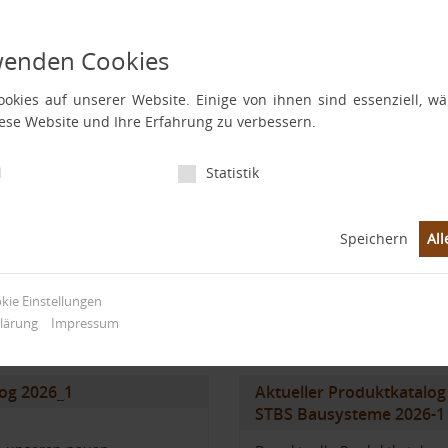
bodenheizungs-Nachrüstsystem
wenden Cookies
Vorteile:
kurze Montagezeiten, 100 m² innerha
okies auf unserer Website. Einige von ihnen sind essenziell, 
Arbeitstages
iese Website und Ihre Erfahrung zu verbessern.
Reaktionsschnelles Fußbodenheizu
Überprüfung des Estrichs durch kost
l
Statistik
Eignungsprüfung des vorhandenen E
Speichern
All
okie Einstellungen
lärung
Impressum
og 2026_1
Aktueller Produktkatalog
STBS Bausysteme 2026-1