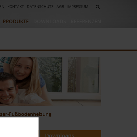
EN
KONTAKT
DATENSCHUTZ
AGB
IMPRESSUM
PRODUKTE
DOWNLOADS
REFERENZEN
eizsysteme
Abdichtungssysteme
-/ Abdichtsysteme
Randbalkonabschlusssysteme
/
Randbalkonrinnensysteme
systeme
Flächendrainagesysteme
izungs-
Drainrost-/Rinnensysteme
tem
Mörtel-/ Klebersysteme
asser-Fußbodenheizung
Downloads