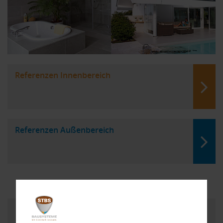
Referenzen Innenbereich
Referenzen Außenbereich
Der neue STBS Bausysteme Produktkatalog
2026_1