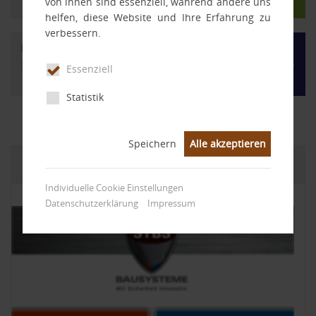
von ihnen sind essenziell, während andere uns
helfen, diese Website und Ihre Erfahrung zu
verbessern.
Mörtel-/Klebersysteme
®
MortaColl
Essenziell
Statistik
Speichern
Alle akzeptieren
Der neue STBS Bausysteme Produktkatalog
2026_1
Individuelle Cookie Einstellungen
11.03.2026
|
Aktuelles
Datenschutzerklärung
Impressum