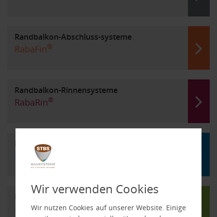
Randbalkon-Abschluss-systeme
®
RabaFin
Randbalkon-Rinnensysteme
®
RabaRin
Flächendrainagesysteme
®
HydraDrain
Wir verwenden Cookies
Drainrost-/Rinnensysteme
®
Wir nutzen Cookies auf unserer Website. Einige
LinaWirl